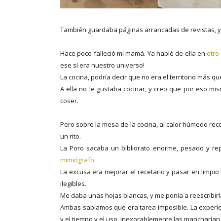
También guardaba páginas arrancadas de revistas, ya 
Hace poco falleció mi mamá. Ya hablé de ella en
otro
ese sí era nuestro universo!
La cocina, podría decir que no era el territorio más q
A ella no le gustaba cocinar, y creo que por eso m
coser.
Pero sobre la mesa de la cocina, al calor húmedo reco
un rito.
La Poro sacaba un bibliorato enorme, pesado y rep
mimiógrafo
.
La excusa era mejorar el recetario y pasar en limpi
ilegibles.
Me daba unas hojas blancas, y me ponía a reescribirl
Ambas sabíamos que era tarea imposible. La experi
y el tiempo y el uso, inexorablemente las mancharía